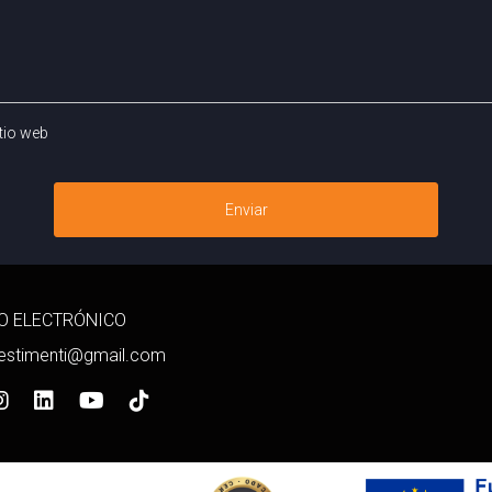
, tenemos cursos y programas gratuitos disponibles. Desde univ
hos recursos disponibles para ayudarle a tener éxito. Aprovech
tio web
ona tus habilidades para convertirte en un profesional de ventas de
Enviar
O ELECTRÓNICO
vestimenti@gmail.com