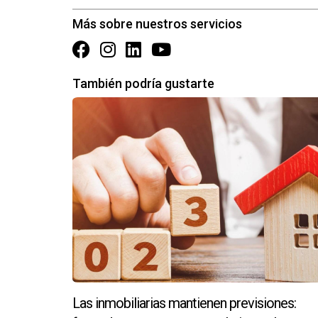
Más sobre nuestros servicios
Establezca objetivos: Establecer objetiv
alcanzables que pueda seguir y medir. Es
También podría gustarte
Sea persistente: Vender es un juego largo
hacer un seguimiento y siga intentándolo 
Céntrese en las relaciones: Construir rel
confianza con ellos. Esto le ayudará a ce
Ofrezca valor: Vender no es sólo hacer u
soluciones que les ayuden a resolver su
Las inmobiliarias mantienen previsiones: