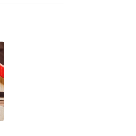
os tangibles puede ayudarle a mantenerse centrado y motivado. As
to le ayudará a mantener el rumbo y lograr los resultados dese
. Hay que ser persistente y constante para tener éxito. No se ri
hasta que lo consiga.
aciones es esencial para tener éxito en las ventas. Dedique tiemp
rrar más tratos y aumentará sus posibilidades de éxito.
na venta. Se trata de ofrecer valor a sus clientes. Dedique ti
s problemas. Así será más probable que le compren.