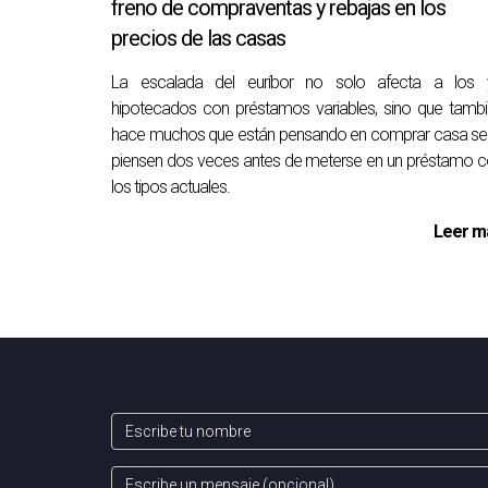
Utilice los datos: Utilizar datos puede ay
freno de compraventas y rebajas en los
ventas que te ayude a seguir el comportam
precios de las casas
La escalada del euríbor no solo afecta a los 
hipotecados con préstamos variables, sino que tamb
ACCEDA A LOS CURSOS D
hace muchos que están pensando en comprar casa se
piensen dos veces antes de meterse en un préstamo 
La formación en ventas puede ser cara y reque
los tipos actuales.
Estos cursos pueden ayudarle a perfeccionar su
Leer m
Si trabaja en el sector inmobiliario, también te
Por último, hay muchas historias de éxito en eX
Leer y hablar con otros profesionales de venta