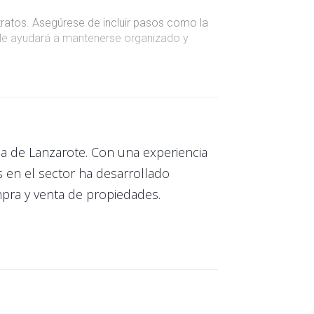
tratos. Asegúrese de incluir pasos como la
to le ayudará a mantenerse organizado y
e ventas. Dedique tiempo a practicar sus
ará a entablar relaciones con los clientes y
sla de Lanzarote. Con una experiencia
 en el sector ha desarrollado
mpra y venta de propiedades.
 trabajo. Invierta en software y herramientas
aumentarás tus posibilidades de éxito.
s consejos para conseguirlo: