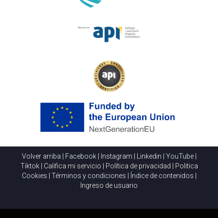
Volver arriba
|
Facebook
|
Instagram
|
Linkedin
|
YouTube
|
Tiktok
|
Califica mi servicio
|
Política de privacidad
|
Politica
Cookies
|
Términos y condiciones
|
Índice de contenidos
|
Ingreso de usuario