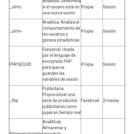
Analítica. Determina
_utmc
si el usuario está en
Propia
Sesión
una nueva sesión
Analítica. Analiza el
comportamiento de
_utmv
Propia
Sesión
los usuarios y
genera estadísticas
Funcional. Usada
por el lenguaje de
encriptado PHP
PHPSESSID
Propia
Sesión
para que se
guarden las
variables de sesión
Publicitaria.
Proporcionar una
_fbp
serie de productos
Facebook
3 meses
publicitarios como
pujas en tiempo real
Analíticas.
Almacenar y
Almacenamiento
recuperar