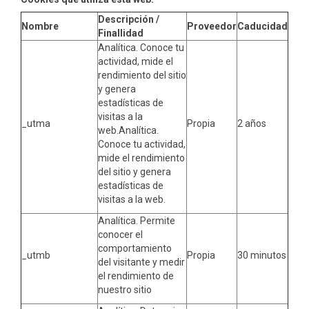
Descripción /
Nombre
Proveedor
Caducidad
Finallidad
Analítica. Conoce tu
actividad, mide el
rendimiento del sitio
y genera
estadísticas de
visitas a la
_utma
Propia
2 años
web.Analítica.
Conoce tu actividad,
mide el rendimiento
del sitio y genera
estadísticas de
visitas a la web.
Analítica. Permite
conocer el
comportamiento
_utmb
Propia
30 minutos
del visitante y medir
el rendimiento de
nuestro sitio