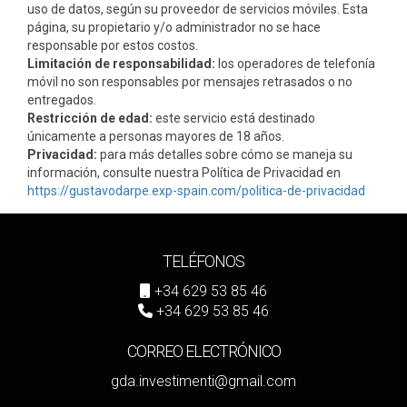
uso de datos, según su proveedor de servicios móviles. Esta
página, su propietario y/o administrador no se hace
responsable por estos costos.
Limitación de responsabilidad:
los operadores de telefonía
móvil no son responsables por mensajes retrasados o no
entregados.
Restricción de edad:
este servicio está destinado
únicamente a personas mayores de 18 años.
Privacidad:
para más detalles sobre cómo se maneja su
información, consulte nuestra Política de Privacidad en
https://gustavodarpe.exp-spain.com/politica-de-privacidad
TELÉFONOS
+34 629 53 85 46
+34 629 53 85 46
CORREO ELECTRÓNICO
gda.investimenti@gmail.com