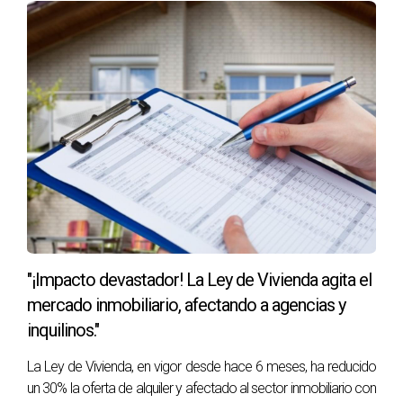
necesidades de manera clara y directa, lo que puede
ayudar a resolver conflictos y establecer relaciones
más saludables.
CONCLUSIÓN: CÓMO
INTEGRAR LA
COMUNICACIÓN EFECTIVA Y
ASERTIVA
En resumen, la comunicación efectiva y la
comunicación asertiva son dos conceptos
"¡Impacto devastador! La Ley de Vivienda agita el
importantes en la comunicación interpersonal. Si bien
mercado inmobiliario, afectando a agencias y
ambas tienen como objetivo establecer una
inquilinos."
comunicación clara y comprensible, la comunicación
La Ley de Vivienda, en vigor desde hace 6 meses, ha reducido
asertiva se enfoca en la expresión de sentimientos y
un 30% la oferta de alquiler y afectado al sector inmobiliario con
necesidades de manera respetuosa y directa, y es