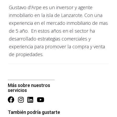
necesidades en la comunicación asertiva. En la
Gustavo d'Arpe es un inversor y agente
comunicación efectiva, el enfoque se centra en la
inmobiliario en la isla de Lanzarote. Con una
transmisión del mensaje de manera clara y
experiencia en el mercado inmobiliario de mas
comprensible, mientras que en la comunicación
de 5 año. En estos años en el sector ha
asertiva, el enfoque se centra en la expresión de
desarrollado estrategias comerciales y
sentimientos y necesidades de manera respetuosa y
experiencia para promover la compra y venta
clara.
de propiedades.
El papel de la comunicación asertiva en la
resolución de conflictos
Otra diferencia importante es la habilidad para manejar
situaciones conflictivas. La comunicación efectiva
Más sobre nuestros
puede ser utilizada para manejar situaciones
servicios
conflictivas, pero la comunicación asertiva es
especialmente útil en este sentido. La comunicación
asertiva permite expresar los sentimientos y
También podría gustarte