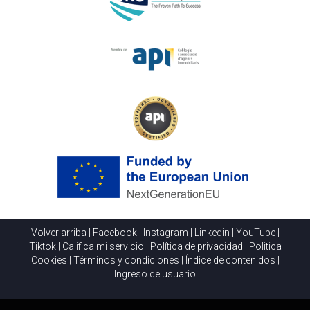
Volver arriba
|
Facebook
|
Instagram
|
Linkedin
|
YouTube
|
Tiktok
|
Califica mi servicio
|
Política de privacidad
|
Politica
Cookies
|
Términos y condiciones
|
Índice de contenidos
|
Ingreso de usuario