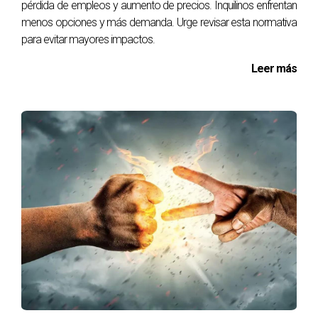
pérdida de empleos y aumento de precios. Inquilinos enfrentan
especialmente útil para manejar situaciones
menos opciones y más demanda. Urge revisar esta normativa
conflictivas.
para evitar mayores impactos.
Leer más