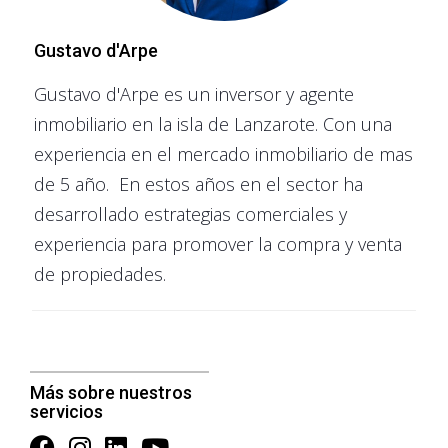
obligados a reducir el precio de sus alquileres, pero sí
estarán limitados en cuanto a las subidas, que no
Gustavo d'Arpe
podrán superar el 3% anualmente, según el límite
Gustavo d'Arpe es un inversor y agente
actualmente establecido.
inmobiliario en la isla de Lanzarote. Con una
Es importante tener en cuenta que el impacto del
experiencia en el mercado inmobiliario de mas
control de precios en áreas tensionadas puede variar
de 5 año. En estos años en el sector ha
según el tipo de propietario y las características de la
desarrollado estrategias comerciales y
vivienda. El nuevo índice establece dos rangos de
experiencia para promover la compra y venta
precios: uno superior para viviendas con mejores
de propiedades.
características cualitativas y otro inferior para
viviendas con condiciones menos favorables. Esto
significa que dos viviendas del mismo tamaño en la
misma ubicación podrían tener precios de referencia
Más sobre nuestros
diferentes, dependiendo de factores como el estado
servicios
de la vivienda, la calificación energética y la