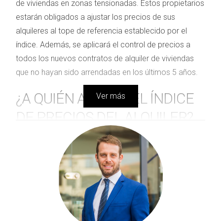
de viviendas en zonas tensionadas. Estos propietarios
estarán obligados a ajustar los precios de sus
alquileres al tope de referencia establecido por el
índice. Además, se aplicará el control de precios a
todos los nuevos contratos de alquiler de viviendas
que no hayan sido arrendadas en los últimos 5 años.
¿A QUIÉN AFECTA EL ÍNDICE
Ver más
DE PRECIOS DEL ALQUILER?
Sin embargo, los pequeños propietarios no se verán
directamente afectados por el índice de precios,
aunque sí estarán sujetos a ciertas restricciones.
Aquellos con propiedades en áreas tensionadas
deberán fijar el alquiler en base al precio del último
contrato vigente. Esto implica que no estarán